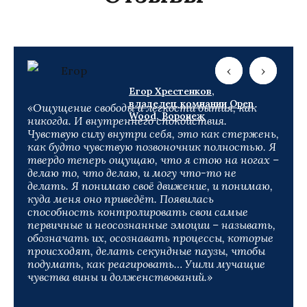
‹
‹
›
›
Егор Хрестенков,
владелец компании Open
«Ощущение свободы и легкости бытия, как
Wood, Воронеж
никогда. И внутреннего спокойствия.
Чувствую силу внутри себя, это как стержень,
как будто чувствую позвоночник полностью. Я
твердо теперь ощущаю, что я стою на ногах –
делаю то, что делаю, и могу что-то не
делать. Я понимаю своё движение, и понимаю,
куда меня оно приведёт. Появилась
способность контролировать свои самые
первичные и неосознанные эмоции – называть,
обозначать их, осознавать процессы, которые
происходят, делать секундные паузы, чтобы
подумать, как реагировать… Ушли мучащие
чувства вины и долженствований.»