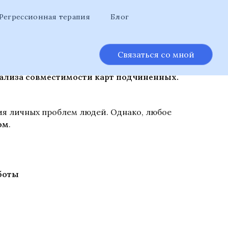
Регрессионная терапия
Блог
Связаться
со мной
трудников, более соответствующих
нализа совместимости карт подчинённых.
я личных проблем людей. Однако, любое
ом
.
боты