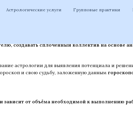
Астрологические услуги
Групповые практики
са
бизнеса искать подходящих партнеров, нанимать со
елю, создавать сплоченный коллектив на основе а
ание астрологии для выявления потенциала и решени
 гороскоп и свою судьбу, заложенную данным
гороскоп
и зависит от объёма необходимой к выполнению ра