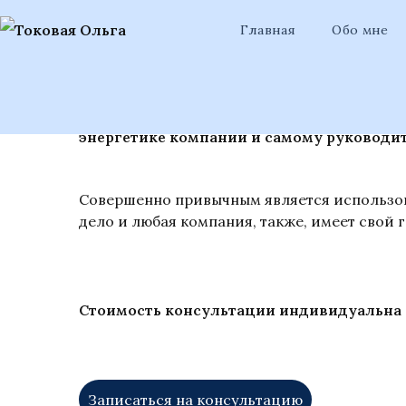
Главная
/
Услуги
/
Астрология для бизнеса
Главная
Обо мне
Астрология для бизне
Астрология дает возможность владельцу 
энергетике компании и самому руководит
Совершенно привычным является использов
дело и любая компания, также, имеет свой
Стоимость консультации индивидуальна 
Записаться на консультацию